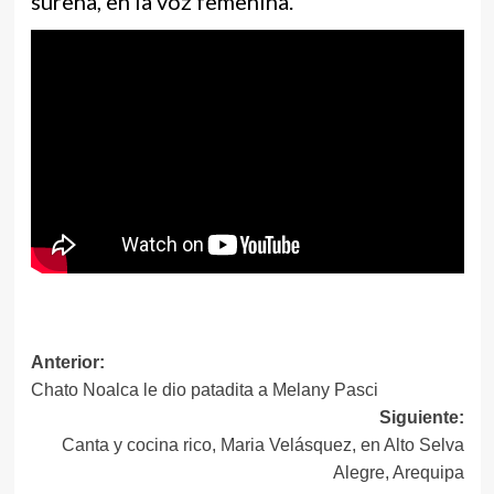
sureña, en la voz femenina.
Navegación
Anterior:
Chato Noalca le dio patadita a Melany Pasci
de
Siguiente:
entradas
Canta y cocina rico, Maria Velásquez, en Alto Selva
Alegre, Arequipa