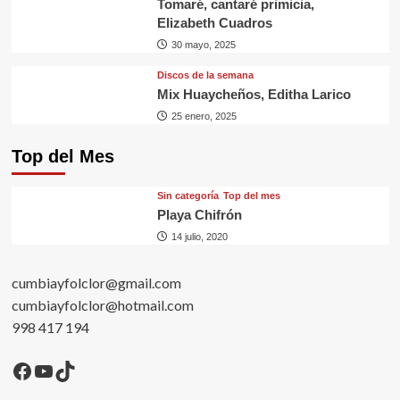
Tomaré, cantaré primicia,
Elizabeth Cuadros
30 mayo, 2025
Discos de la semana
Mix Huaycheños, Editha Larico
25 enero, 2025
Top del Mes
Sin categorí­a
Top del mes
Playa Chifrón
14 julio, 2020
cumbiayfolclor@gmail.com
cumbiayfolclor@hotmail.com
998 417 194
Facebook
YouTube
TikTok