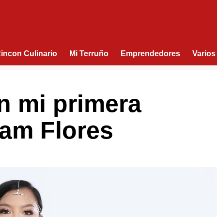
Rincon Culinario
Mi Terruño
Emprendedores
Varios
n mi primera
iam Flores