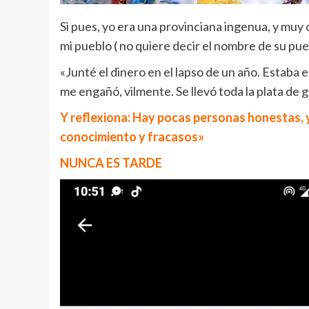
Si pues, yo era una provinciana ingenua, y mu
mi pueblo ( no quiere decir el nombre de su pue
«Junté el dinero en el lapso de un año. Estaba
me engañó, vilmente. Se llevó toda la plata de gr
Y reflexiona: Hay pocas personas honestas, 
conocimiento y fracasos»
NUNCA ES TARDE