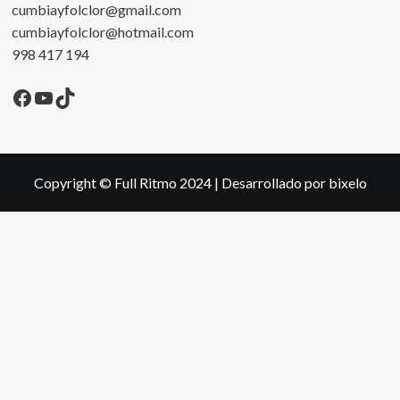
cumbiayfolclor@gmail.com
cumbiayfolclor@hotmail.com
998 417 194
Facebook
YouTube
TikTok
Copyright © Full Ritmo 2024
|
Desarrollado por bixelo