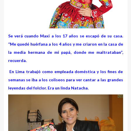
Se verá cuando Maxi a los 17 años se escapó de su casa.
“Me quedé huérfana a los 4 años y me criaron en la casa de
la media hermana de mi papá, donde me maltrataban”,
recuerda.
En Lima trabajó como empleada doméstica y los fines de
semanas se iba a los coliseos para ver cantar a las grandes
leyendas del folclor. Era un linda Natacha.