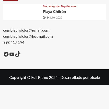
Sin categorí­a
Top del mes
Playa Chifrón
14 julio, 2020
cumbiayfolclor@gmail.com
cumbiayfolclor@hotmail.com
998 417 194
Facebook
YouTube
TikTok
Copyright © Full Ritmo 2024
|
Desarrollado por bixelo