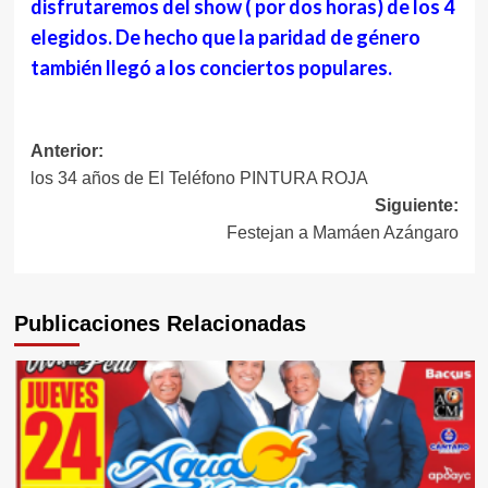
disfrutaremos del show ( por dos horas) de los 4
elegidos. De hecho que la paridad de género
también llegó a los conciertos populares.
Navegación
Anterior:
los 34 años de El Teléfono PINTURA ROJA
de
Siguiente:
entradas
Festejan a Mamáen Azángaro
Publicaciones Relacionadas