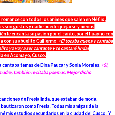
o romance con todos los animes que salen en Néflix ,
tos son gustos y nadie puede quejarse y menos
ién le encanta su pasion por el canto, por el huayno con
a con su abuelito Guillermo.
«El tocaba quena y cantaba
elito yo voy a ser cantante y te cantaré lindas
ida en Acomayo, Cusco.
lda cantaba temas de Dina Paucar y Sonia Morales.
«Sí,
a madre, también recitaba poemas. Mejor dicho
s canciones de Fresialinda, que estaban de moda.
e bautizaron como Fresia. Todas mis amigas de la
iné mis estudios secundarios en la ciudad del Cusco. Y