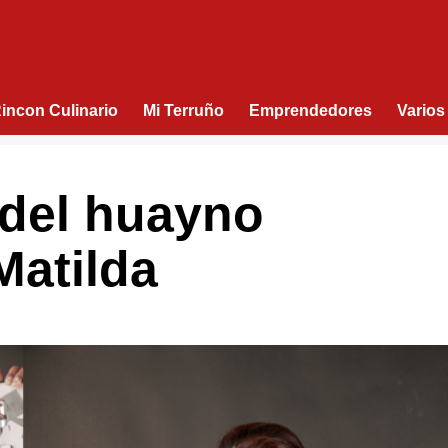
Rincon Culinario
Mi Terruño
Emprendedores
Varios
 del huayno
Matilda