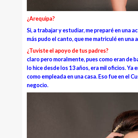
¿Arequipa?
Si, a trabajar y estudiar, me preparé en una 
más pudo el canto, que me matriculé en una a
¿Tuviste el apoyo de tus padres?
claro pero moralmente, pues como eran de ba
lo hice desde los 13 años, era mil oficios. Ya 
como empleada en una casa. Eso fue en el Cus
negocio.