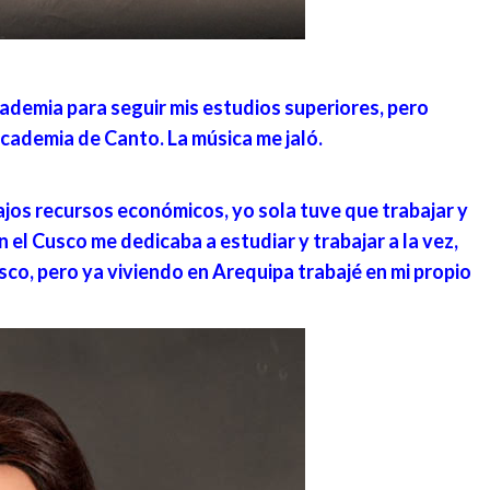
academia para seguir mis estudios superiores, pero
cademia de Canto. La música me jaló.
jos recursos económicos, yo sola tuve que trabajar y
en el Cusco me dedicaba a estudiar y trabajar a la vez,
co, pero ya viviendo en Arequipa trabajé en mi propio