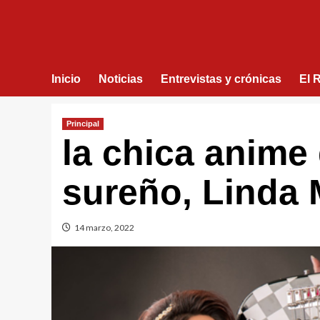
Inicio
Noticias
Entrevistas y crónicas
El 
Principal
la chica anime
sureño, Linda 
14 marzo, 2022