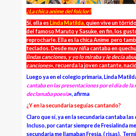
¿La chica anime del folclor?
Sí, ella es
Linda Matilda,
quien vive un tórrid
del famoso Maruto y Sasuke, en fin, los gus
reprocharle. Ella es la chica Anime pero tamb
teclados. Desde muy niña cantaba en quechu
lindas canciones, y yo lo miraba y le decía abu
canciones
«, recuerda la joven cantante, nac
Luego ya en el colegio primaria, Linda Mati
cantaba en las presentaciones por el día de l
declamaba poesía
«, afirma
¿Y en la secundaria seguías cantando?
Claro que sí, ya en la secundaria cantaba la
Incluso, por cantar siempre de Fresialinda m
secundaria me llamaban Fresia, ( risas). Term