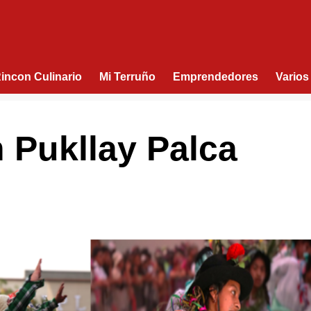
Rincon Culinario
Mi Terruño
Emprendedores
Varios
n Pukllay Palca