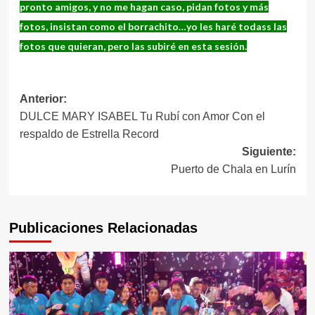
pronto amigos, y no me hagan caso, pidan fotos y más
fotos, insistan como el borrachito…yo les haré todass las
fotos que quieran, pero las subiré en esta sesión.
Navegación
Anterior:
DULCE MARY ISABEL Tu Rubí con Amor Con el
de
respaldo de Estrella Record
entradas
Siguiente:
Puerto de Chala en Lurín
Publicaciones Relacionadas