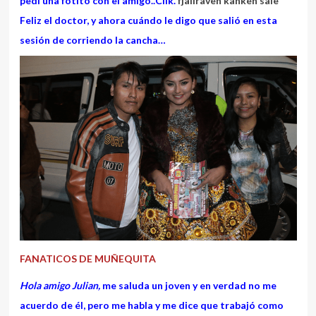
pedí una fotito con el amigo..Clik.
fjallraven kanken sale
Feliz el doctor, y ahora cuándo le digo que salió en esta
sesión de corriendo la cancha…
FANATICOS DE MUÑEQUITA
Hola amigo Julian,
me saluda un joven y en verdad no me
acuerdo de él, pero me habla y me dice que trabajó como