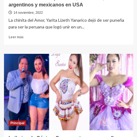
argentinos y mexicanos en USA
14 noviembre, 2022
La chinita del Amor, Yarita Lizeth Yanarico dejó de ser puneña
para ser la peruana que logó unir en un...
Leer
Leer más
más
sobre
Yarita
Lizeth
unió
a
peruanos,
bolivianos,
argentinos
y
mexicanos
en
USA
Principal