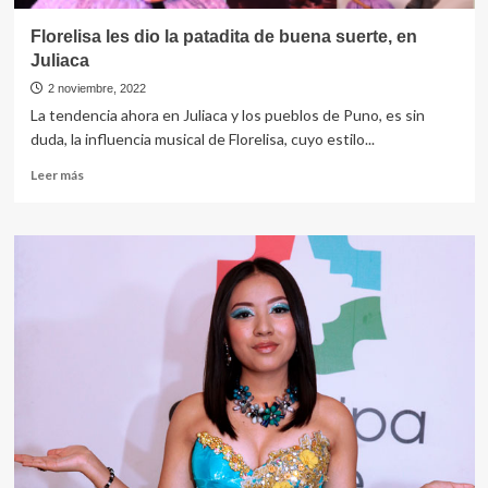
Florelisa les dio la patadita de buena suerte, en
Juliaca
2 noviembre, 2022
La tendencia ahora en Juliaca y los pueblos de Puno, es sin
duda, la influencia musical de Florelisa, cuyo estilo...
Leer
Leer más
más
sobre
Florelisa
les
dio
la
patadita
de
buena
suerte,
en
Juliaca