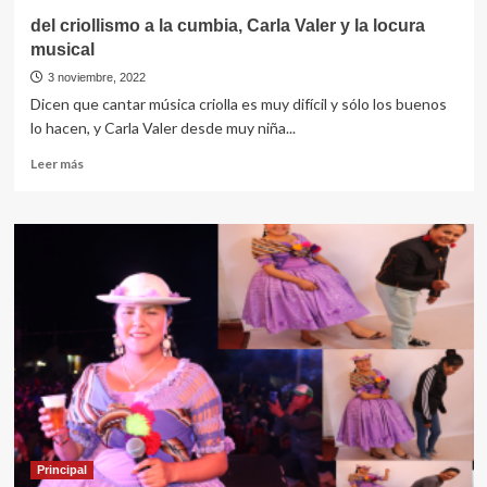
del criollismo a la cumbia, Carla Valer y la locura
musical
3 noviembre, 2022
Dicen que cantar música criolla es muy difícil y sólo los buenos
lo hacen, y Carla Valer desde muy niña...
Leer
Leer más
más
sobre
del
criollismo
a
la
cumbia,
Carla
Valer
y
la
locura
musical
Principal