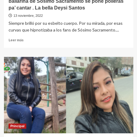
bailarina de Sósimo Sacramento se pone polleras
pa’ cantar . La bella Deysi Santos
13 noviembre, 2022
Siempre brilló por su esbelto cuerpo. Por su mirada, por esas
curvas que hipnotizaba a los fans de Sósimo Sacramento....
Leer
Leer más
más
sobre
bailarina
de
Sósimo
Sacramento
se
pone
polleras
pa’
cantar
.
La
bella
Deysi
Principal
Santos