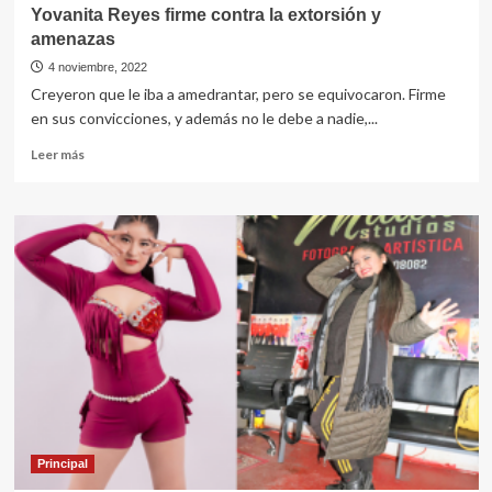
Yovanita Reyes firme contra la extorsión y
amenazas
4 noviembre, 2022
Creyeron que le iba a amedrantar, pero se equivocaron. Firme
en sus convicciones, y además no le debe a nadie,...
Leer
Leer más
más
sobre
Yovanita
Reyes
firme
contra
la
extorsión
y
amenazas
Principal