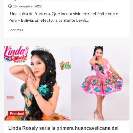
16 noviembre, 2022
Una chica de frontera. Que locura vivir entre el límite entre
Perú y Bolivia. En efecto, la cantante Leydi...
Leer
Leer más
más
sobre
Leydi
MORALES
es
una
chica
de
frontera
Principal
Linda Rosaly seria la primera huancavelicana del