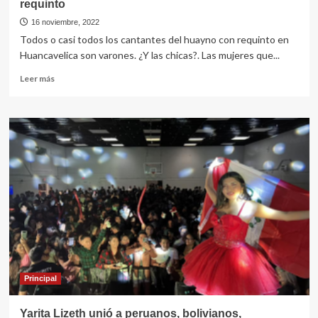
requinto
16 noviembre, 2022
Todos o casi todos los cantantes del huayno con requinto en
Huancavelica son varones. ¿Y las chicas?. Las mujeres que...
Leer
Leer más
más
sobre
Linda
Rosaly
seria
la
primera
huancavelicana
del
requinto
Principal
Yarita Lizeth unió a peruanos, bolivianos,