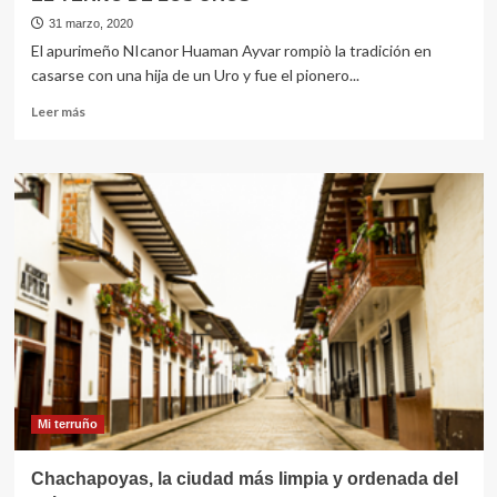
31 marzo, 2020
El apurimeño NIcanor Huaman Ayvar rompiò la tradición en
casarse con una hija de un Uro y fue el pionero...
Leer
Leer más
más
sobre
EL
YERNO
DE
LOS
UROS
Mi terruño
Chachapoyas, la ciudad más limpia y ordenada del