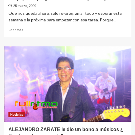
25 marzo, 2020
Que nos queda ahora, solo re-programar todo y esperar esta
semana o la próxima para empezar con esa tarea. Porque...
Leer
Leer más
más
sobre
«hay
que
re-
programar
todo
hasta
junio
o
julio»
Noticias
ALEJANDRO ZARATE le dio un bono a músicos ¿