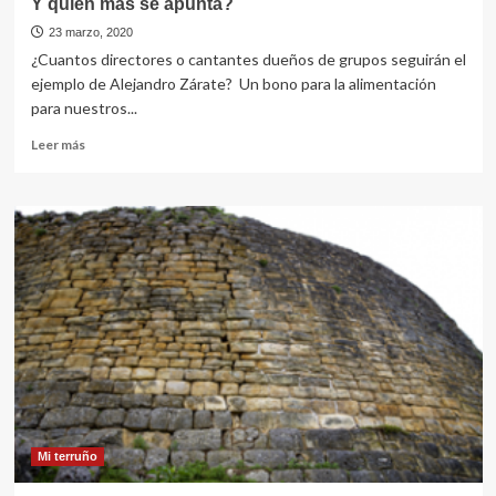
Y quien más se apunta?
23 marzo, 2020
¿Cuantos directores o cantantes dueños de grupos seguirán el
ejemplo de Alejandro Zárate? Un bono para la alimentación
para nuestros...
Leer
Leer más
más
sobre
ALEJANDRO
ZARATE
le
dio
un
bono
a
músicos
¿
Y
quien
más
se
Mi terruño
apunta?