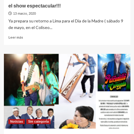
el show espectacular!!!
13 marzo, 2020
Ya prepara su retorno a Lima para el Día de la Madre ( sábado 9
de mayo, en el Coliseo...
Leer
Leer más
más
sobre
el
show
espectacular!!!
Noticias
Sin categorí­a