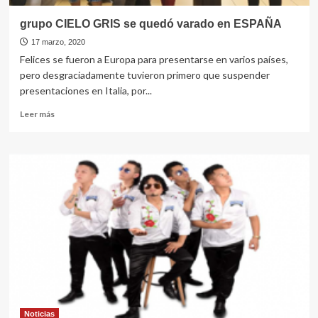
grupo CIELO GRIS se quedó varado en ESPAÑA
17 marzo, 2020
Felices se fueron a Europa para presentarse en varios países,
pero desgraciadamente tuvieron primero que suspender
presentaciones en Italia, por...
Leer
Leer más
más
sobre
grupo
CIELO
GRIS
se
quedó
varado
en
ESPAÑA
Noticias