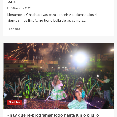
pais
28 marzo, 2020
Llegamos a Chachapoyas para sonreir y exclamar a los 4
vientos: ¡ es limpia, no tiene bulla de las combis,...
Leer
Leer más
más
sobre
Chachapoyas,
la
ciudad
más
limpia
y
ordenada
del
pais
Noticias
«hay que re-programar todo hasta junio o julio»