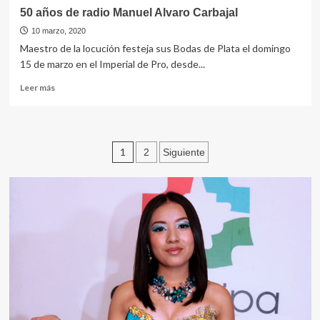
50 años de radio Manuel Alvaro Carbajal
10 marzo, 2020
Maestro de la locución festeja sus Bodas de Plata el domingo
15 de marzo en el Imperial de Pro, desde...
Leer
Leer más
más
sobre
50
años
Navegación
1
2
Siguiente
de
radio
de
Manuel
entradas
Alvaro
Carbajal