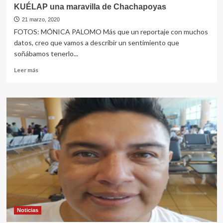
KUÉLAP una maravilla de Chachapoyas
21 marzo, 2020
FOTOS: MÓNICA PALOMO Más que un reportaje con muchos
datos, creo que vamos a describir un sentimiento que
soñábamos tenerlo...
Leer
Leer más
más
sobre
KUÉLAP
una
maravilla
de
Chachapoyas
Noticias