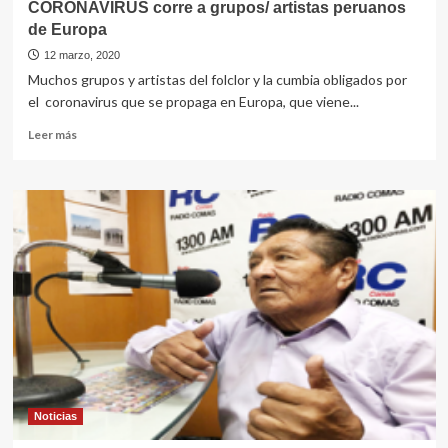
CORONAVIRUS corre a grupos/ artistas peruanos
de Europa
12 marzo, 2020
Muchos grupos y artistas del folclor y la cumbia obligados por
el coronavirus que se propaga en Europa, que viene...
Leer
Leer más
más
sobre
CORONAVIRUS
corre
a
grupos/
artistas
peruanos
de
Europa
Noticias