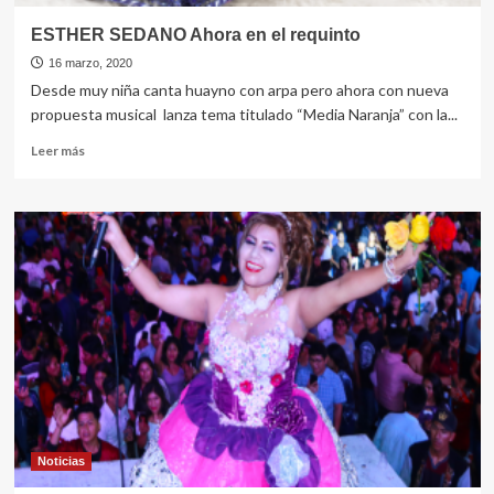
ESTHER SEDANO Ahora en el requinto
16 marzo, 2020
Desde muy niña canta huayno con arpa pero ahora con nueva
propuesta musical lanza tema titulado “Media Naranja” con la...
Leer
Leer más
más
sobre
ESTHER
SEDANO
Ahora
en
el
requinto
Noticias