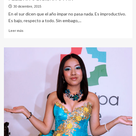
30 diciembre, 2015
En el sur dicen que el año impar no pasa nada. Es improductivo.
Es bajo, respecto a todo. Sin embago,...
Leer
Leer más
más
sobre
FELIZ
AÃ‘O
2016,
AÃ‘O
PAR