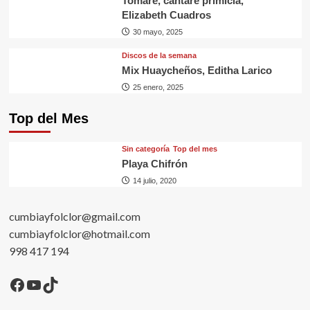
Tomaré, cantaré primicia,
Elizabeth Cuadros
30 mayo, 2025
Discos de la semana
Mix Huaycheños, Editha Larico
25 enero, 2025
Top del Mes
Sin categorí­a
Top del mes
Playa Chifrón
14 julio, 2020
cumbiayfolclor@gmail.com
cumbiayfolclor@hotmail.com
998 417 194
Facebook
YouTube
TikTok