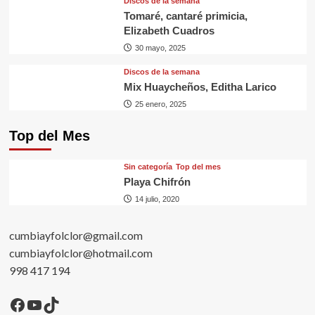
Discos de la semana
Tomaré, cantaré primicia,
Elizabeth Cuadros
30 mayo, 2025
Discos de la semana
Mix Huaycheños, Editha Larico
25 enero, 2025
Top del Mes
Sin categorí­a
Top del mes
Playa Chifrón
14 julio, 2020
cumbiayfolclor@gmail.com
cumbiayfolclor@hotmail.com
998 417 194
Facebook
YouTube
TikTok