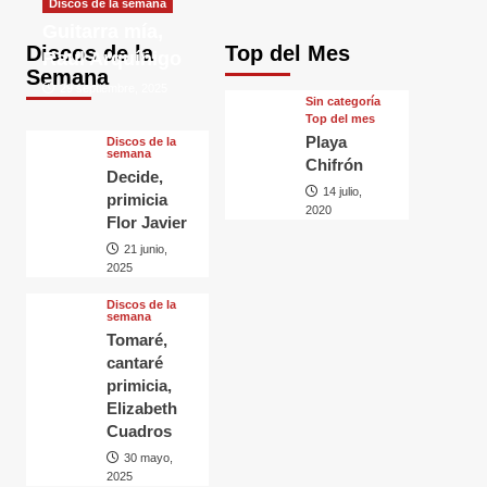
Discos de la semana
Guitarra mía,
Discos de la
Top del Mes
Raul Arquínigo
Semana
29 septiembre, 2025
Sin categorí­a
Top del mes
Playa
Discos de la
semana
Chifrón
Decide,
14 julio,
primicia
2020
Flor Javier
21 junio,
2025
Discos de la
semana
Tomaré,
cantaré
primicia,
Elizabeth
Cuadros
30 mayo,
2025