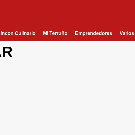
Rincon Culinario
Mi Terruño
Emprendedores
Varios
AR