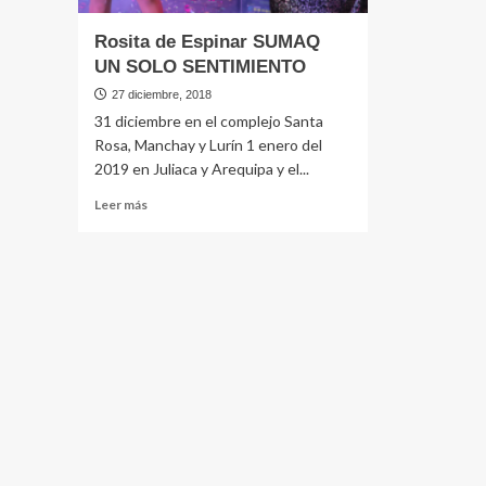
Rosita de Espinar SUMAQ
UN SOLO SENTIMIENTO
27 diciembre, 2018
31 diciembre en el complejo Santa
Rosa, Manchay y Lurín 1 enero del
2019 en Juliaca y Arequipa y el...
Leer
Leer más
más
sobre
Rosita
de
Espinar
SUMAQ
UN
SOLO
SENTIMIENTO