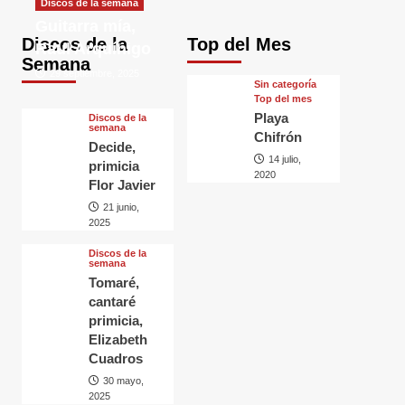
Discos de la semana
Guitarra mía,
Discos de la
Top del Mes
Raul Arquínigo
Semana
29 septiembre, 2025
Sin categorí­a
Top del mes
Playa
Discos de la
semana
Chifrón
Decide,
14 julio,
primicia
2020
Flor Javier
21 junio,
2025
Discos de la
semana
Tomaré,
cantaré
primicia,
Elizabeth
Cuadros
30 mayo,
2025