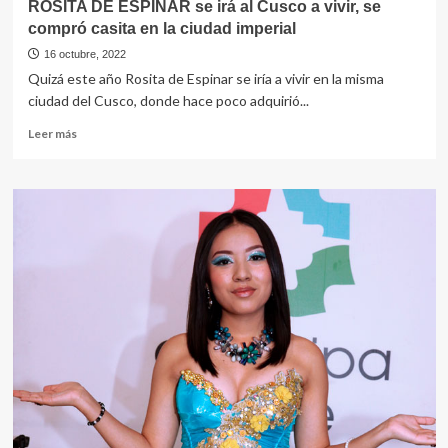
ROSITA DE ESPINAR se irá al Cusco a vivir, se
compró casita en la ciudad imperial
16 octubre, 2022
Quizá este año Rosita de Espinar se iría a vivir en la misma
ciudad del Cusco, donde hace poco adquirió...
Leer
Leer más
más
sobre
ROSITA
DE
ESPINAR
se
irá
al
Cusco
a
vivir,
se
compró
casita
en
la