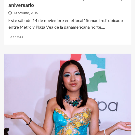
aniversario
13 octubre, 2015
Este sábado 14 de noviembre en el local “Sumac Inti” ubicado
entre Metro y Plaza Vea de la panamericana norte,...
Leer
Leer más
más
sobre
ROSABELLA
DEL
PERU
La
voz
primaveral
Festeja
aniversario