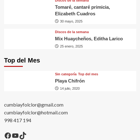
Discos de la semana
Tomaré, cantaré primicia,
Elizabeth Cuadros
30 mayo, 2025
Discos de la semana
Mix Huaycheños, Editha Larico
25 enero, 2025
Top del Mes
Sin categorí­a
Top del mes
Playa Chifrón
14 julio, 2020
cumbiayfolclor@gmail.com
cumbiayfolclor@hotmail.com
998 417 194
Facebook
YouTube
TikTok