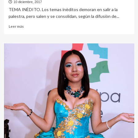
10 diciembre, 2017
TEMA INÈDITO. Los temas inèditos demoran en salir a la
palestra, pero salen y se consolidan, segùn la difusiòn de...
Leer
Leer más
más
sobre
DAYAN
FLOR
LA
PELEA
CON
LA
EX