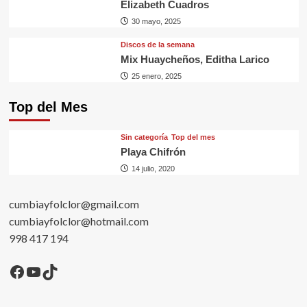
Elizabeth Cuadros
30 mayo, 2025
Discos de la semana
Mix Huaycheños, Editha Larico
25 enero, 2025
Top del Mes
Sin categorí­a
Top del mes
Playa Chifrón
14 julio, 2020
cumbiayfolclor@gmail.com
cumbiayfolclor@hotmail.com
998 417 194
Facebook
YouTube
TikTok