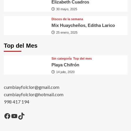
Elizabeth Cuadros
30 mayo, 2025
Discos de la semana
Mix Huaycheños, Editha Larico
25 enero, 2025
Top del Mes
Sin categorí­a
Top del mes
Playa Chifrón
14 julio, 2020
cumbiayfolclor@gmail.com
cumbiayfolclor@hotmail.com
998 417 194
Facebook
YouTube
TikTok