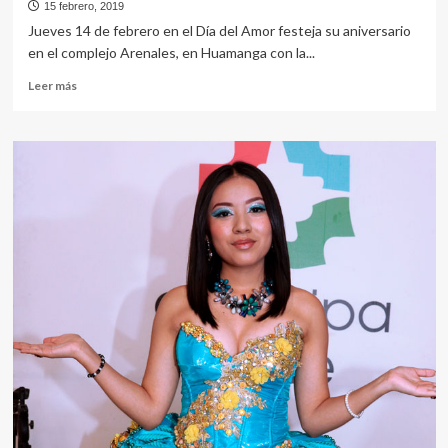
15 febrero, 2019
Jueves 14 de febrero en el Día del Amor festeja su aniversario
en el complejo Arenales, en Huamanga con la...
Leer
Leer más
más
sobre
Liz
Sandra
festeja
HOY
en
AYACUCHO