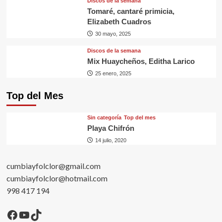
Discos de la semana
Tomaré, cantaré primicia,
Elizabeth Cuadros
30 mayo, 2025
Discos de la semana
Mix Huaycheños, Editha Larico
25 enero, 2025
Top del Mes
Sin categorí­a
Top del mes
Playa Chifrón
14 julio, 2020
cumbiayfolclor@gmail.com
cumbiayfolclor@hotmail.com
998 417 194
Facebook
YouTube
TikTok