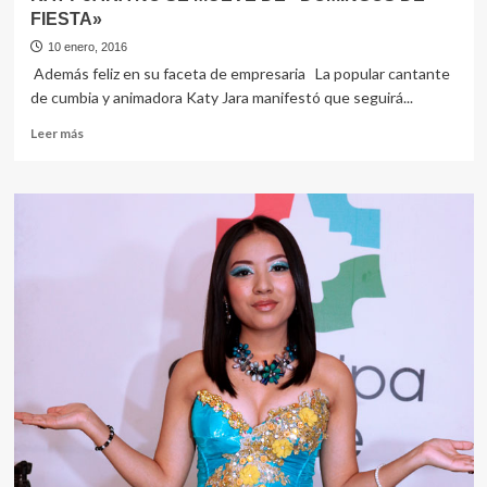
FIESTA»
10 enero, 2016
Además feliz en su faceta de empresaria La popular cantante
de cumbia y animadora Katy Jara manifestó que seguirá...
Leer
Leer más
más
sobre
KATY
JARA
NO
SE
MUEVE
DE
«DOMINGOS
DE
FIESTA»