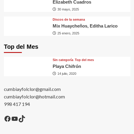
Elizabeth Cuadros
30 mayo, 2025
Discos de la semana
Mix Huaycheños, Editha Larico
25 enero, 2025
Top del Mes
Sin categorí­a
Top del mes
Playa Chifrón
14 julio, 2020
cumbiayfolclor@gmail.com
cumbiayfolclor@hotmail.com
998 417 194
Facebook
YouTube
TikTok