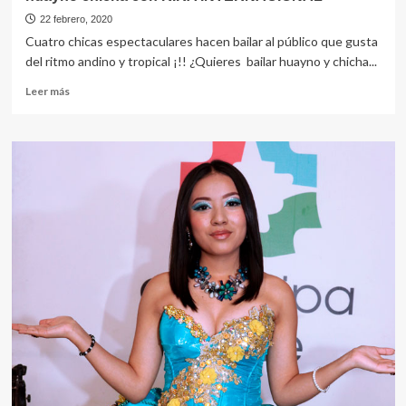
22 febrero, 2020
Cuatro chicas espectaculares hacen bailar al público que gusta
del ritmo andino y tropical ¡!! ¿Quieres bailar huayno y chicha...
Leer
Leer más
más
sobre
huayno
chicha
con
KIRA
INTERNACIONAL