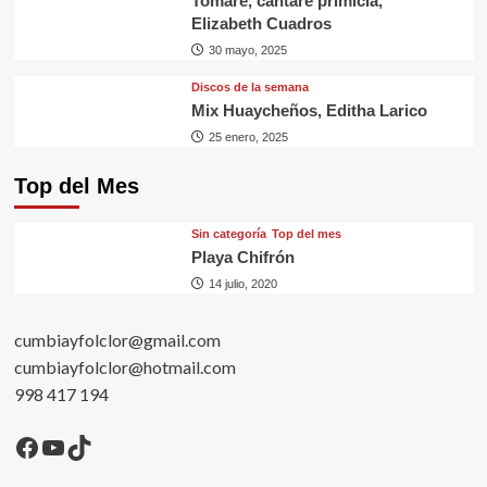
Tomaré, cantaré primicia,
Elizabeth Cuadros
30 mayo, 2025
Discos de la semana
Mix Huaycheños, Editha Larico
25 enero, 2025
Top del Mes
Sin categorí­a
Top del mes
Playa Chifrón
14 julio, 2020
cumbiayfolclor@gmail.com
cumbiayfolclor@hotmail.com
998 417 194
Facebook
YouTube
TikTok