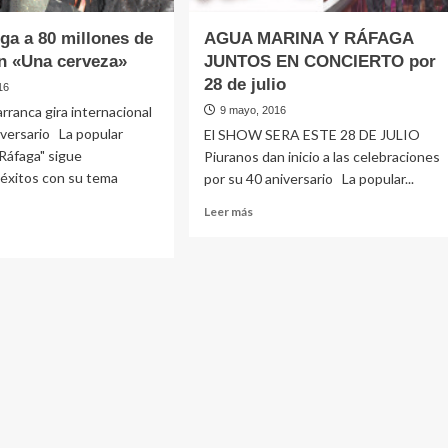
ega a 80 millones de
AGUA MARINA Y RÁFAGA
on «Una cerveza»
JUNTOS EN CONCIERTO por
28 de julio
16
rranca gira internacional
9 mayo, 2016
iversario La popular
El SHOW SERA ESTE 28 DE JULIO
Ráfaga" sigue
Piuranos dan inicio a las celebraciones
éxitos con su tema
por su 40 aniversario La popular...
Leer
Leer más
más
sobre
AGUA
e
MARINA
ga
Y
RÁFAGA
JUNTOS
EN
nes
CONCIERTO
por
s
28
de