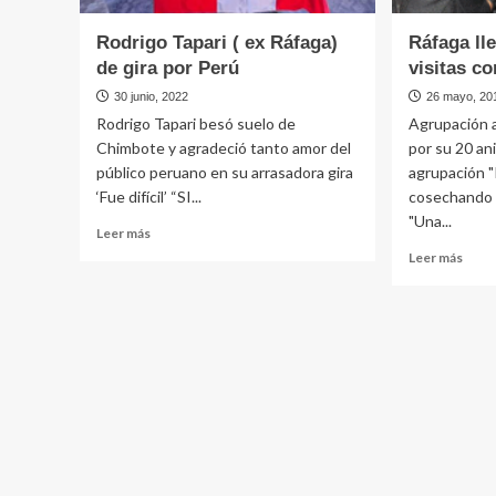
Rodrigo Tapari ( ex Ráfaga)
Ráfaga ll
de gira por Perú
visitas c
30 junio, 2022
26 mayo, 20
Rodrigo Tapari besó suelo de
Agrupación a
Chimbote y agradeció tanto amor del
por su 20 an
público peruano en su arrasadora gira
agrupación "
‘Fue difícil’ “SI...
cosechando 
"Una...
Leer
Leer más
más
Leer
Leer más
sobre
más
Rodrigo
sobr
Tapari
Ráfa
(
llega
ex
a
Ráfaga)
80
de
millo
gira
de
por
visita
Perú
con
«Una