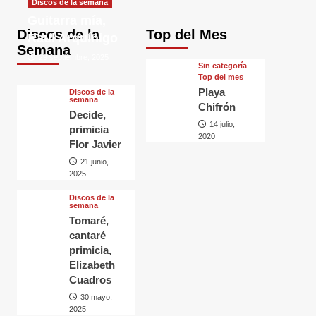
Discos de la semana
Guitarra mía,
Discos de la
Top del Mes
Raul Arquínigo
Semana
29 septiembre, 2025
Sin categorí­a
Top del mes
Playa
Discos de la
semana
Chifrón
Decide,
14 julio,
primicia
2020
Flor Javier
21 junio,
2025
Discos de la
semana
Tomaré,
cantaré
primicia,
Elizabeth
Cuadros
30 mayo,
2025