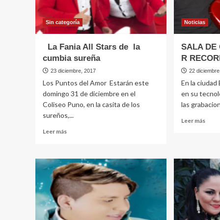
Sin categorí­a
Noticias
La Fania All Stars de la
SALA DE
cumbia sureña
R RECOR
23 diciembre, 2017
22 diciembre
Los Puntos del Amor Estarán este
En la ciudad
domingo 31 de diciembre en el
en su tecnol
Coliseo Puno, en la casita de los
las grabacion
sureños,...
Leer
Leer más
más
Leer
Leer más
sobr
más
SALA
sobre
DE
GRA
La
E
Fania
y
All
R
Stars
RECO
de
en
la