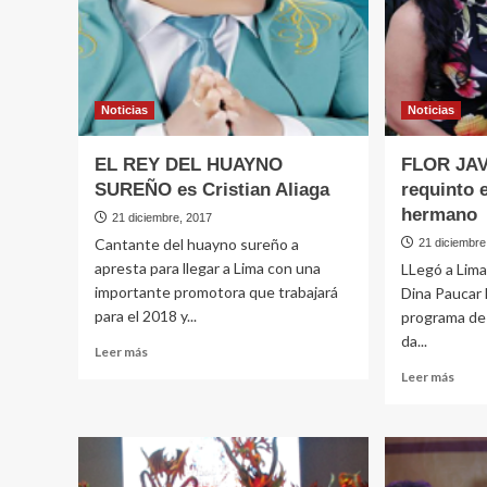
AREQ
cumbia
sureña
Noticias
Noticias
EL REY DEL HUAYNO
FLOR JAVI
SUREÑO es Cristian Aliaga
requinto 
hermano
21 diciembre, 2017
Cantante del huayno sureño a
21 diciembre
apresta para llegar a Lima con una
LLegó a Lima
importante promotora que trabajará
Dina Paucar 
para el 2018 y...
programa de
da...
Leer
Leer más
más
Leer
Leer más
sobre
más
EL
sobr
REY
FLO
DEL
JAVI
HUAYNO
hace