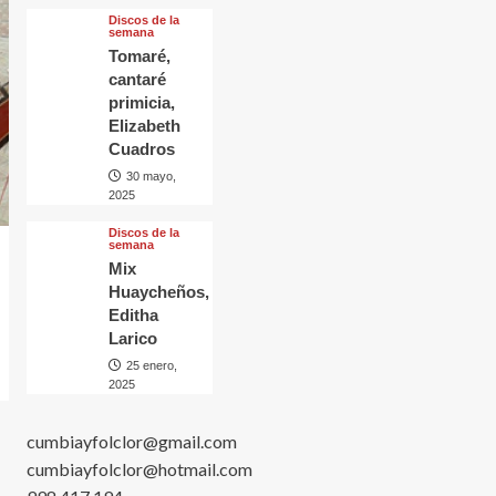
Discos de la
semana
Tomaré,
cantaré
primicia,
Elizabeth
Cuadros
30 mayo,
2025
Discos de la
semana
Mix
Huaycheños,
Editha
Larico
25 enero,
2025
cumbiayfolclor@gmail.com
cumbiayfolclor@hotmail.com