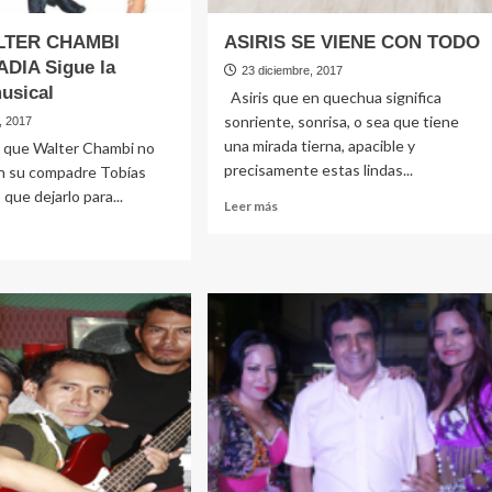
TER CHAMBI
ASIRIS SE VIENE CON TODO
DIA Sigue la
23 diciembre, 2017
musical
Asiris que en quechua significa
sonriente, sonrisa, o sea que tiene
, 2017
una mirada tierna, apacible y
que Walter Chambi no
precisamente estas lindas...
n su compadre Tobías
que dejarlo para...
Leer
Leer más
más
sobre
ASIRIS
e
SE
VIENE
CON
TER
TODO
MBI
A
DIA
e
ria
al