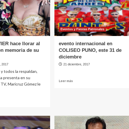
UIPA
Eventos y Fiestas Patronales
ER hace llorar al
evento internacional en
en memoria de su
COLISEO PUNO, este 31 de
diciembre
, 2017
21 diciembre, 2017
 y todos la respaldan,
la presenta en su
Leer
Leer más
 TV, Maricruz Gómez le
más
sobre
evento
internacional
en
e
COLISEO
R
PUNO,
ER
este