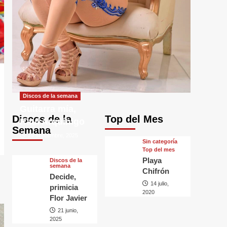
Discos de la semana
Guitarra mía,
Discos de la
Top del Mes
Raul Arquínigo
Semana
29 septiembre, 2025
Sin categorí­a
Top del mes
Playa
Discos de la
semana
Chifrón
Decide,
14 julio,
primicia
2020
Flor Javier
21 junio,
2025