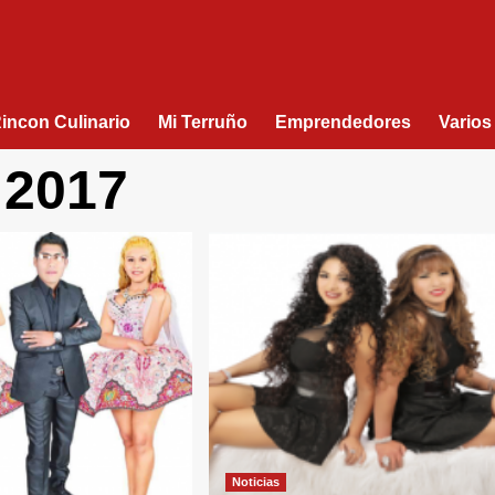
Rincon Culinario
Mi Terruño
Emprendedores
Varios
 2017
Noticias