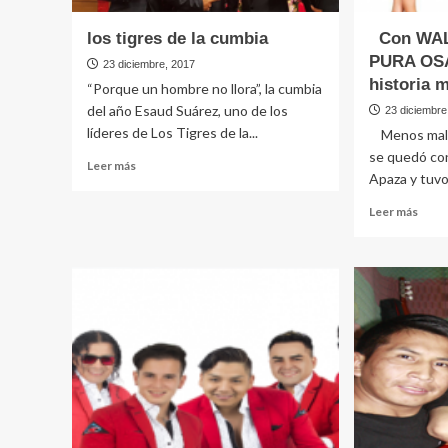
los tigres de la cumbia
Con WAL
PURA OSA
23 diciembre, 2017
historia 
“Porque un hombre no llora”, la cumbia
del año Esaud Suárez, uno de los
23 diciembre
líderes de Los Tigres de la...
Menos mal 
se quedó co
Leer
Leer más
Apaza y tuvo 
más
sobre
Leer
Leer más
los
más
tigres
sobr
de
la
Con
cumbia
WAL
CHA
PUR
OSA
Sigu
la
histo
music