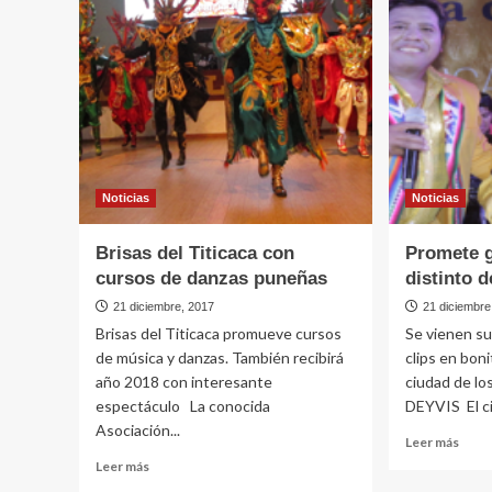
SUREÑO
llorar
es
al
Cristian
requ
Aliaga
en
memo
de
su
herm
Noticias
Noticias
Brisas del Titicaca con
Promete g
cursos de danzas puneñas
distinto
21 diciembre, 2017
21 diciembre
Brisas del Titicaca promueve cursos
Se vienen su
de música y danzas. También recibirá
clips en boni
año 2018 con interesante
ciudad de l
espectáculo La conocida
DEYVIS El cie
Asociación...
Leer
Leer más
más
Leer
Leer más
sobr
más