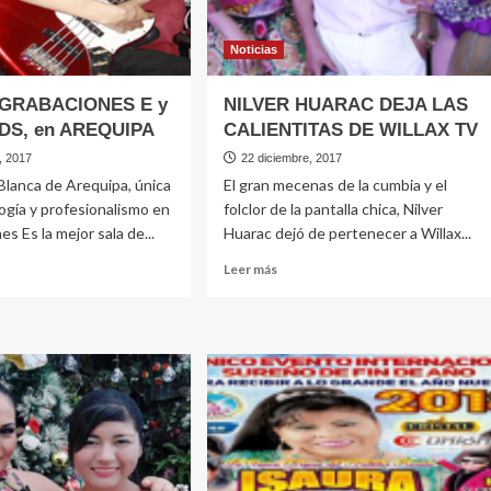
Noticias
 GRABACIONES E y
NILVER HUARAC DEJA LAS
DS, en AREQUIPA
CALIENTITAS DE WILLAX TV
, 2017
22 diciembre, 2017
 Blanca de Arequipa, única
El gran mecenas de la cumbia y el
ogía y profesionalismo en
folclor de la pantalla chica, Nilver
es Es la mejor sala de...
Huarac dejó de pertenecer a Willax...
Leer
Leer más
más
e
sobre
NILVER
HUARAC
BACIONES
DEJA
LAS
CALIENTITAS
DE
RDS,
WILLAX
TV