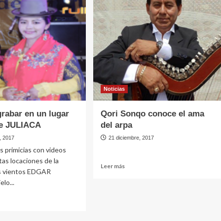
31
de
diciembre
into
ria
ano
Noticias
rabar en un lugar
Qori Sonqo conoce el ama
 de JULIACA
del arpa
, 2017
21 diciembre, 2017
s primicias con videos
tas locaciones de la
Leer
Leer más
os vientos EDGAR
más
lo...
sobre
Qori
Sonqo
conoce
e
el