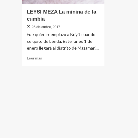
LEYSI MEZA La minina de la
cumbia
28 diciembre, 2017
Fue quien reemplazó a Briyit cuando
se quitó de Lérida. Este lunes 1 de
enero llegará al distrito de Mazamari,...
Leer
Leer más
más
sobre
LEYSI
MEZA
La
minina
de
la
cumbia