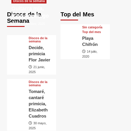
Discos de la semana
Guitarra mía,
Discos de la
Top del Mes
Raul Arquínigo
Semana
29 septiembre, 2025
Sin categorí­a
Top del mes
Playa
Discos de la
semana
Chifrón
Decide,
14 julio,
primicia
2020
Flor Javier
21 junio,
2025
Discos de la
semana
Tomaré,
cantaré
primicia,
Elizabeth
Cuadros
30 mayo,
2025