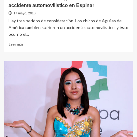
accidente automovilistico en Espinar
17 mayo, 2016
Hay tres heridos de consideración. Los chicos de Aguilas de
América también sufrieron un accidente automovilistico, y ésto
ocurrió el...
Leer
Leer más
más
sobre
!cuidado!
Mala
racha..
Aguilas
de
América
sufrieron
accidente
automovilistico
en
Espinar