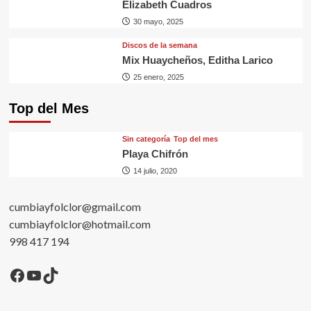
Elizabeth Cuadros
30 mayo, 2025
Discos de la semana
Mix Huaycheños, Editha Larico
25 enero, 2025
Top del Mes
Sin categorí­a
Top del mes
Playa Chifrón
14 julio, 2020
cumbiayfolclor@gmail.com
cumbiayfolclor@hotmail.com
998 417 194
Facebook
YouTube
TikTok