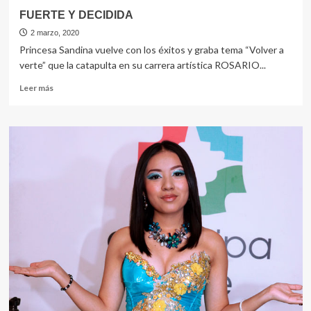
FUERTE Y DECIDIDA
2 marzo, 2020
Princesa Sandina vuelve con los éxitos y graba tema “Volver a
verte” que la catapulta en su carrera artística ROSARIO...
Leer
Leer más
más
sobre
FUERTE
Y
DECIDIDA