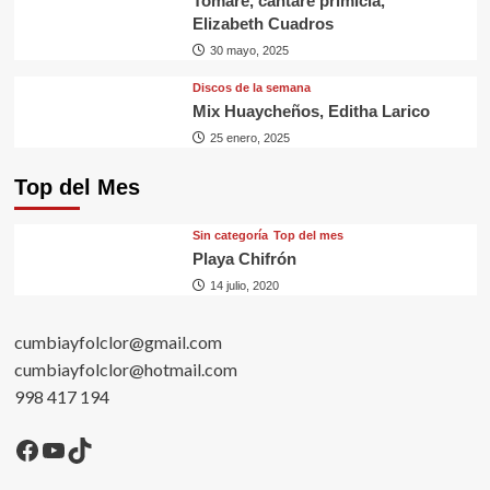
Tomaré, cantaré primicia,
Elizabeth Cuadros
30 mayo, 2025
Discos de la semana
Mix Huaycheños, Editha Larico
25 enero, 2025
Top del Mes
Sin categorí­a
Top del mes
Playa Chifrón
14 julio, 2020
cumbiayfolclor@gmail.com
cumbiayfolclor@hotmail.com
998 417 194
Facebook
YouTube
TikTok