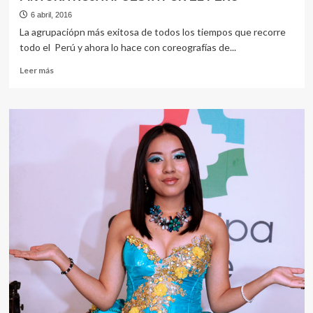
6 abril, 2016
La agrupaciópn más exitosa de todos los tiempos que recorre
todo el Perú y ahora lo hace con coreografías de...
Leer
Leer más
más
sobre
PINTURA
ROJA
APUESTA
POR
EL
PERU