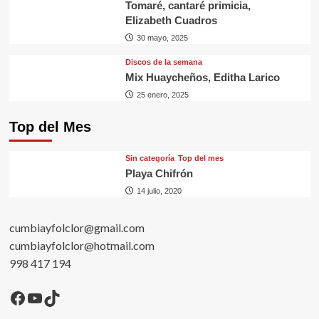
Tomaré, cantaré primicia,
Elizabeth Cuadros
30 mayo, 2025
Discos de la semana
Mix Huaycheños, Editha Larico
25 enero, 2025
Top del Mes
Sin categorí­a
Top del mes
Playa Chifrón
14 julio, 2020
cumbiayfolclor@gmail.com
cumbiayfolclor@hotmail.com
998 417 194
Facebook
YouTube
TikTok