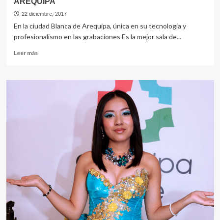
AREQUIPA
22 diciembre, 2017
En la ciudad Blanca de Arequipa, única en su tecnología y
profesionalismo en las grabaciones Es la mejor sala de...
Leer
Leer más
más
sobre
SALA
DE
GRABACIONES
E
y
R
RECORDS,
en
AREQUIPA