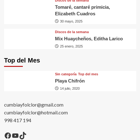
Discos de la semana
Tomaré, cantaré primicia,
Elizabeth Cuadros
30 mayo, 2025
Discos de la semana
Mix Huaycheños, Editha Larico
25 enero, 2025
Top del Mes
Sin categorí­a
Top del mes
Playa Chifrón
14 julio, 2020
cumbiayfolclor@gmail.com
cumbiayfolclor@hotmail.com
998 417 194
Facebook
YouTube
TikTok