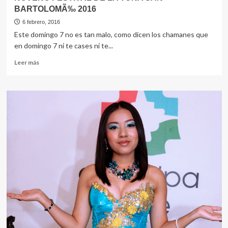
BARTOLOMÃ‰ 2016
6 febrero, 2016
Este domingo 7 no es tan malo, como dicen los chamanes que
en domingo 7 ni te cases ni te...
Leer
Leer más
más
sobre
NOVENO
FESTIVAL
DE
LA
TUNA
SAN
BARTOLOMÃ‰
2016