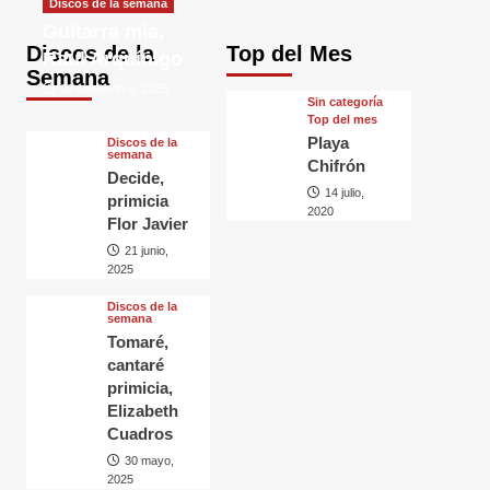
Discos de la semana
Guitarra mía,
Discos de la
Top del Mes
Raul Arquínigo
Semana
29 septiembre, 2025
Sin categorí­a
Top del mes
Playa
Discos de la
semana
Chifrón
Decide,
14 julio,
primicia
2020
Flor Javier
21 junio,
2025
Discos de la
semana
Tomaré,
cantaré
primicia,
Elizabeth
Cuadros
30 mayo,
2025