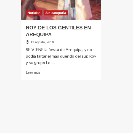
Noticias
Sin categorí­a
ROY DE LOS GENTILES EN
AREQUIPA
12 agosto, 2018
SE VIENE la fiesta de Arequipa, y no
podía faltar el más querido del sur, Roy
y su grupo Los...
Leer
Leer más
más
sobre
ROY
DE
LOS
GENTILES
EN
AREQUIPA