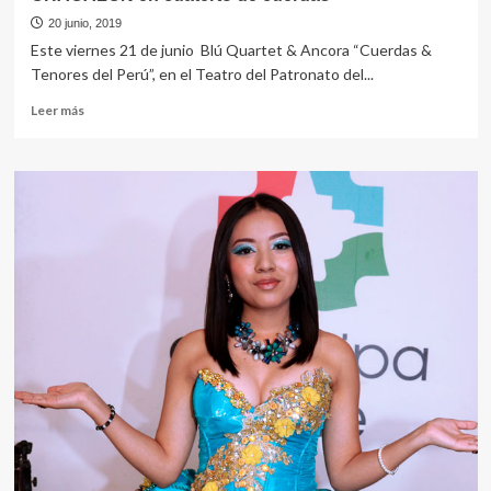
20 junio, 2019
Este viernes 21 de junio Blú Quartet & Ancora “Cuerdas &
Tenores del Perú”, en el Teatro del Patronato del...
Leer
Leer más
más
sobre
CHACALON
en
cuaterto
de
cuerdas