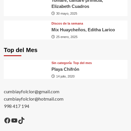
Tomaré, cantaré primicia,
Elizabeth Cuadros
30 mayo, 2025
Discos de la semana
Mix Huaycheños, Editha Larico
25 enero, 2025
Top del Mes
Sin categorí­a
Top del mes
Playa Chifrón
14 julio, 2020
cumbiayfolclor@gmail.com
cumbiayfolclor@hotmail.com
998 417 194
Facebook
YouTube
TikTok