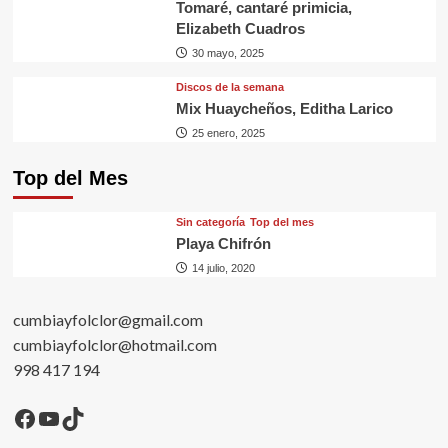
Tomaré, cantaré primicia,
Elizabeth Cuadros
30 mayo, 2025
Discos de la semana
Mix Huaycheños, Editha Larico
25 enero, 2025
Top del Mes
Sin categorí­a
Top del mes
Playa Chifrón
14 julio, 2020
cumbiayfolclor@gmail.com
cumbiayfolclor@hotmail.com
998 417 194
Facebook
YouTube
TikTok