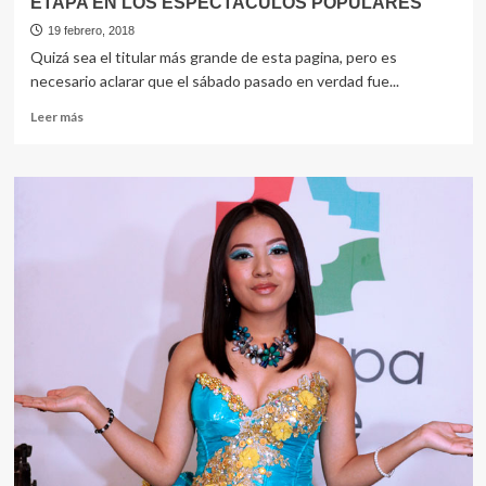
ETAPA EN LOS ESPECTACULOS POPULARES
19 febrero, 2018
Quizá sea el titular más grande de esta pagina, pero es
necesario aclarar que el sábado pasado en verdad fue...
Leer
Leer más
más
sobre
SOLO
SOLITO
DE
LOS
PUNTOS
INICIA
NUEVA
ETAPA
EN
LOS
ESPECTACULOS
POPULARES