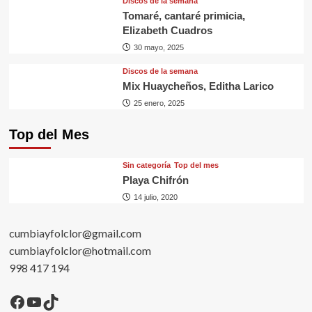
Discos de la semana
Tomaré, cantaré primicia,
Elizabeth Cuadros
30 mayo, 2025
Discos de la semana
Mix Huaycheños, Editha Larico
25 enero, 2025
Top del Mes
Sin categorí­a
Top del mes
Playa Chifrón
14 julio, 2020
cumbiayfolclor@gmail.com
cumbiayfolclor@hotmail.com
998 417 194
Facebook
YouTube
TikTok