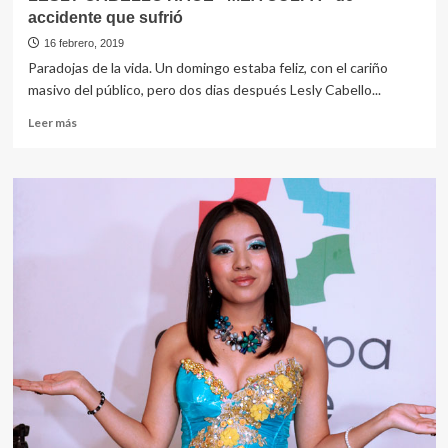
accidente que sufrió
16 febrero, 2019
Paradojas de la vida. Un domingo estaba feliz, con el cariño
masivo del público, pero dos dias después Lesly Cabello...
Leer
Leer más
más
sobre
LESLY
CABELLO
HACE
«MEA
CULPA»
de
accidente
que
sufrió