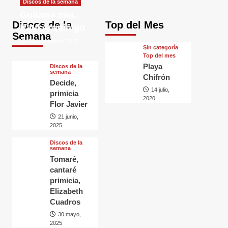
Discos de la semana
Guitarra mía,
Discos de la
Top del Mes
Raul Arquínigo
Semana
29 septiembre, 2025
Sin categorí­a
Top del mes
Playa
Discos de la
semana
Chifrón
Decide,
14 julio,
primicia
2020
Flor Javier
21 junio,
2025
Discos de la
semana
Tomaré,
cantaré
primicia,
Elizabeth
Cuadros
30 mayo,
2025