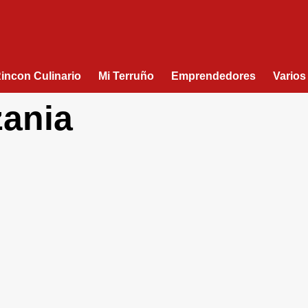
Rincon Culinario
Mi Terruño
Emprendedores
Varios
zania