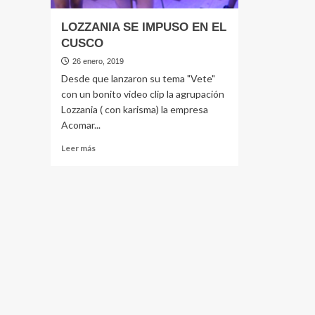
LOZZANIA SE IMPUSO EN EL
CUSCO
26 enero, 2019
Desde que lanzaron su tema "Vete"
con un bonito video clip la agrupación
Lozzania ( con karisma) la empresa
Acomar...
Leer
Leer más
más
sobre
LOZZANIA
SE
IMPUSO
EN
EL
CUSCO