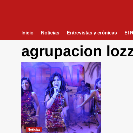
Inicio
Noticias
Entrevistas y crónicas
El 
agrupacion loz
Noticias